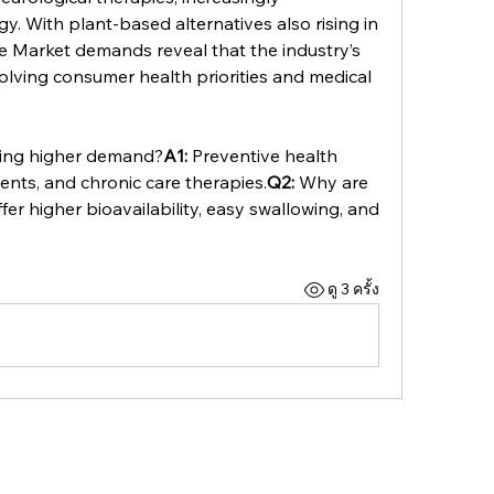
y. With plant-based alternatives also rising in 
e Market demands reveal that the industry’s 
olving consumer health priorities and medical 
iving higher demand?
A1:
 Preventive health 
nts, and chronic care therapies.
Q2:
 Why are 
fer higher bioavailability, easy swallowing, and 
ดู 3 ครั้ง