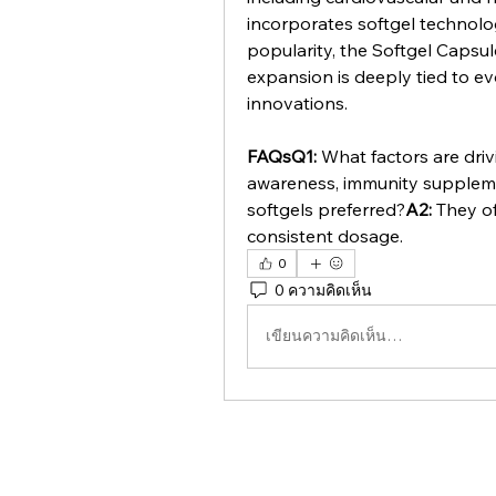
incorporates softgel technolog
popularity, the Softgel Capsul
expansion is deeply tied to ev
innovations.
FAQsQ1:
 What factors are dr
awareness, immunity suppleme
softgels preferred?
A2:
 They of
consistent dosage.
0
0 ความคิดเห็น
เขียนความคิดเห็น…