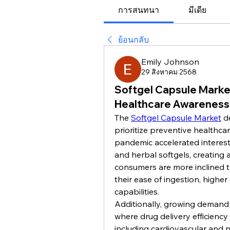
การสนทนา
มีเดีย
ย้อนกลับ
Emily Johnson
29 สิงหาคม 2568
Softgel Capsule Marke
Healthcare Awareness
The 
Softgel Capsule Market
 d
prioritize preventive healthca
pandemic accelerated interest
and herbal softgels, creating a
consumers are more inclined to
their ease of ingestion, higher
capabilities.
Additionally, growing demand 
where drug delivery efficiency
including cardiovascular and ne