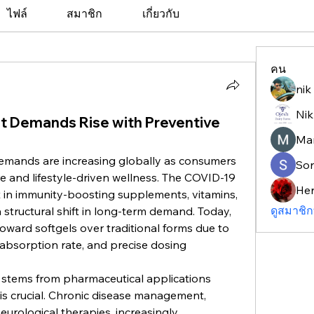
ไฟล์
สมาชิก
เกี่ยวกับ
คน
nik
Nik
t Demands Rise with Preventive
Ma
emands are increasing globally as consumers 
So
re and lifestyle-driven wellness. The COVID-19 
He
 in immunity-boosting supplements, vitamins, 
ดูสมาชิก
 structural shift in long-term demand. Today, 
ward softgels over traditional forms due to 
 absorption rate, and precise dosing 
stems from pharmaceutical applications 
 is crucial. Chronic disease management, 
urological therapies, increasingly 