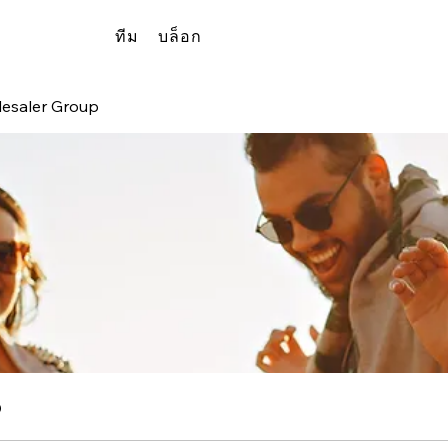
ทีม
บล็อก
lesaler Group
p